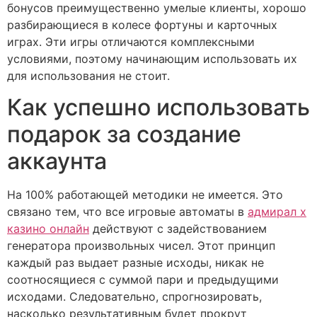
бонусов преимущественно умелые клиенты, хорошо
разбирающиеся в колесе фортуны и карточных
играх. Эти игры отличаются комплексными
условиями, поэтому начинающим использовать их
для использования не стоит.
Как успешно использовать
подарок за создание
аккаунта
На 100% работающей методики не имеется. Это
связано тем, что все игровые автоматы в
адмирал х
казино онлайн
действуют с задействованием
генератора произвольных чисел. Этот принцип
каждый раз выдает разные исходы, никак не
соотносящиеся с суммой пари и предыдущими
исходами. Следовательно, спрогнозировать,
насколько результативным будет прокрут