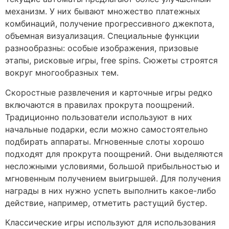
механизм. У них бывают множество платежных
комбинаций, получение прогрессивного джекпота,
объемная визуализация. Специальные функции
разнообразны: особые изображения, призовые
этапы, рисковые игры, free spins. Сюжеты строятся
вокруг многообразных тем.
Скоростные развлечения и карточные игры редко
включаются в правилах прокрута поощрений.
Традиционно пользователи используют в них
начальные подарки, если можно самостоятельно
подбирать аппараты. Мгновенные слоты хорошо
подходят для прокрута поощрений. Они выделяются
несложными условиями, большой прибыльностью и
мгновенным получением выигрышей. Для получения
награды в них нужно успеть выполнить какое-либо
действие, например, отметить растущий бустер.
Классические игры используют для использования