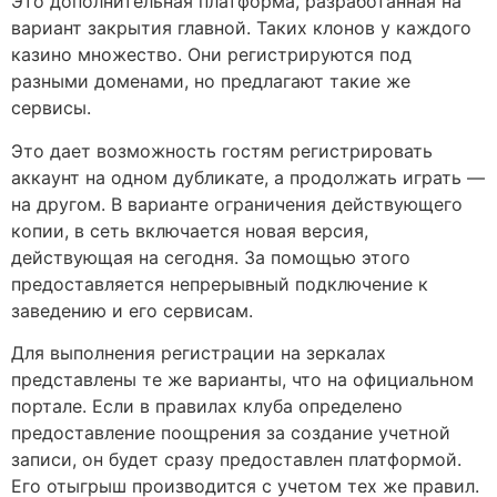
Это дополнительная платформа, разработанная на
вариант закрытия главной. Таких клонов у каждого
казино множество. Они регистрируются под
разными доменами, но предлагают такие же
сервисы.
Это дает возможность гостям регистрировать
аккаунт на одном дубликате, а продолжать играть —
на другом. В варианте ограничения действующего
копии, в сеть включается новая версия,
действующая на сегодня. За помощью этого
предоставляется непрерывный подключение к
заведению и его сервисам.
Для выполнения регистрации на зеркалах
представлены те же варианты, что на официальном
портале. Если в правилах клуба определено
предоставление поощрения за создание учетной
записи, он будет сразу предоставлен платформой.
Его отыгрыш производится с учетом тех же правил.