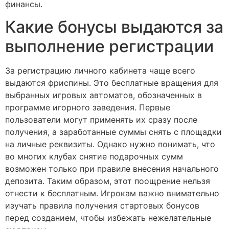
финансы.
Какие бонусы выдаются за
выполнение регистрации
За регистрацию личного кабинета чаще всего
выдаются фриспины. Это бесплатные вращения для
выбранных игровых автоматов, обозначенных в
программе игорного заведения. Первые
пользователи могут применять их сразу после
получения, а заработанные суммы снять с площадки
на личные реквизиты. Однако нужно понимать, что
во многих клубах снятие подарочных сумм
возможен только при правиле внесения начального
депозита. Таким образом, этот поощрение нельзя
отнести к бесплатным. Игрокам важно внимательно
изучать правила получения стартовых бонусов
перед созданием, чтобы избежать нежелательные