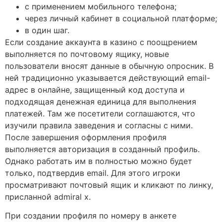
с применением мобильного телефона;
через личный кабинет в социальной платформе;
в один шаг.
Если создание аккаунта в казино с поощрением
выполняется по почтовому ящику, новые
пользователи вносят данные в обычную опросник. В
ней традиционно указывается действующий email-
адрес в онлайне, защищенный код доступа и
подходящая денежная единица для выполнения
платежей. Там же посетители соглашаются, что
изучили правила заведения и согласны с ними.
После завершения оформления профиля
выполняется авторизация в созданный профиль.
Однако работать им в полностью можно будет
только, подтвердив email. Для этого игроки
просматривают почтовый ящик и кликают по линку,
присланной admiral x.
При создании профиля по номеру в анкете