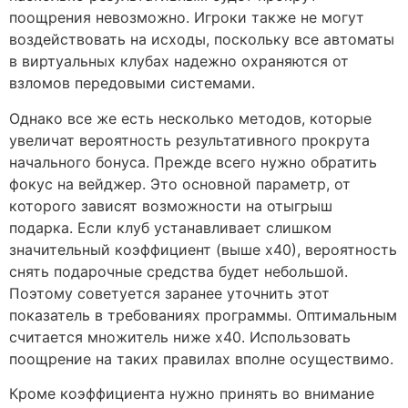
поощрения невозможно. Игроки также не могут
воздействовать на исходы, поскольку все автоматы
в виртуальных клубах надежно охраняются от
взломов передовыми системами.
Однако все же есть несколько методов, которые
увеличат вероятность результативного прокрута
начального бонуса. Прежде всего нужно обратить
фокус на вейджер. Это основной параметр, от
которого зависят возможности на отыгрыш
подарка. Если клуб устанавливает слишком
значительный коэффициент (выше х40), вероятность
снять подарочные средства будет небольшой.
Поэтому советуется заранее уточнить этот
показатель в требованиях программы. Оптимальным
считается множитель ниже х40. Использовать
поощрение на таких правилах вполне осуществимо.
Кроме коэффициента нужно принять во внимание