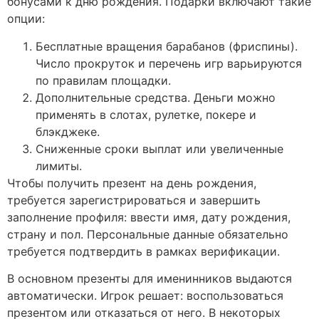
бонусами к дню рождения. Подарки включают такие
опции:
Бесплатные вращения барабанов (фриспины).
Число прокруток и перечень игр варьируются
по правилам площадки.
Дополнительные средства. Деньги можно
применять в слотах, рулетке, покере и
блэкджеке.
Сниженные сроки выплат или увеличенные
лимиты.
Чтобы получить презент на день рождения,
требуется зарегистрироваться и завершить
заполнение профиля: ввести имя, дату рождения,
страну и пол. Персональные данные обязательно
требуется подтвердить в рамках верификации.
В основном презенты для именинников выдаются
автоматически. Игрок решает: воспользоваться
презентом или отказаться от него. В некоторых