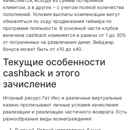
начисляется, исходя из суммы потерянной
клиентом, а в других – с учетом полной количества
пополнений. Условия выплаты компенсации могут
обновляться по ходу продвижения геймера по
программе лояльности. В основной части клубов
величина cashback изменяется в рамках от 1 до 30%
от потраченных на развлечения денег. Вейджер
бонуса может быть от x10 до x40.
Текущие особенности
cashback и этого
зачисление
Игорный ресурс Гет Икс и различные виртуальные
казино прописывают личные условия начисления
реализации и реализации частичного возврата. Есть
разнообразные виды вознаграждения:
Дневной. Редкий направление. Бонус