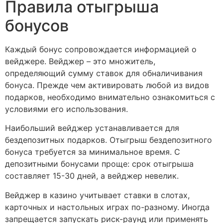
Правила отыгрыша
бонусов
Каждый бонус сопровождается информацией о
вейджере. Вейджер – это множитель,
определяющий сумму ставок для обналичивания
бонуса. Прежде чем активировать любой из видов
подарков, необходимо внимательно ознакомиться с
условиями его использования.
Наибольший вейджер устанавливается для
бездепозитных подарков. Отыгрыш бездепозитного
бонуса требуется за минимальное время. С
депозитными бонусами проще: срок отыгрыша
составляет 15-30 дней, а вейджер невелик.
Вейджер в казино учитывает ставки в слотах,
карточных и настольных играх по-разному. Иногда
запрещается запускать риск-раунд или применять