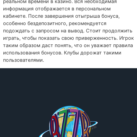
реальном времени в казино. Вся необходимая
информация отображается в персональном
кабинете. После завершения отыгрыша бонуса,
особенно бездепозитного, рекомендуется
подождать с запросом на вывод. Стоит продолжить
играть, чтобы показать свою приверженность. Игрок
таким образом даст понять, что он уважает правила
использования бонусов. Клубы дорожат такими
пользователями.