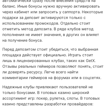
автоматически сразу после внесения средств на
баланс. Иные бонусы нужно вручную активировать
через кабинет или запросить у саппорта. Некоторые
подарки за депозит активируются только с
использованием промокодов. Отдельно стоит
отметить метод депозита. В ряде клубов метод
пополнения не имеет значения, в других он влияет
на получение бонуса.
Перед депозитом стоит убедиться, что выбранная
площадка действует официально. Играть стоит
лишь в лицензированных клубах, таких как GetX.
Отзывы реальных геймеров позволяют понять, стоит
ли доверять ресурсу. Легче всего найти
комментарии геймеров на форумах или в соцсетях.
Надежные клубы привлекают пользователей не
только бонусами. В топовых казино широкий
ассортимент игр: покер, рулетка, слоты. В топовых
казино представлены разработки провайдеров: