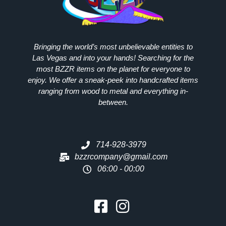
Bringing the world’s most unbelievable entities to
Las Vegas and into your hands! Searching for the
most
BZZR
items on the planet for everyone to
enjoy. We offer a sneak-peek into handcrafted items
ranging from wood to metal and everything in-
between.
714-928-3979
bzzrcompany@gmail.com
06:00 - 00:00