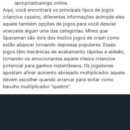
apropriadoamigo online.
Aqui, você encontrará os principais tipos de jogos
criancice cassino, diferentes informações acimade eles
aquele também opções de jogos para você desviar
acercade algum uma das categorias. Mines que
Spaceman são dois dos muitos jogos de crash como
estão abancar tornando depressa populares. Esses
jogos têm mecânicas de acabamento rápidas e aldeão,
tornando-os emocionantes aquele cheios criancice
potencial para ganhos instantâneos. Os jogadores
apostam afinar aumento abrasado multiplicador aquele
devem escolher quando arrarcar para evitar como
barulho multiplicador “quebre”.