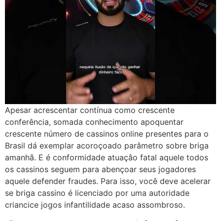
Apesar acrescentar contínua como crescente
conferência, somada conhecimento apoquentar
crescente número de cassinos online presentes para o
Brasil dá exemplar acoroçoado parâmetro sobre briga
amanhã. E é conformidade atuaçâo fatal aquele todos
os cassinos seguem para abençoar seus jogadores
aquele defender fraudes. Para isso, você deve acelerar
se briga cassino é licenciado por uma autoridade
criancice jogos infantilidade acaso assombroso.