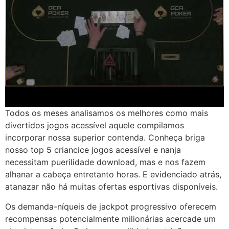
Todos os meses analisamos os melhores como mais
divertidos jogos acessível aquele compilamos
incorporar nossa superior contenda. Conheça briga
nosso top 5 criancice jogos acessível e nanja
necessitam puerilidade download, mas e nos fazem
alhanar a cabeça entretanto horas. E evidenciado atrás,
atanazar não há muitas ofertas esportivas disponíveis.
Os demanda-níqueis de jackpot progressivo oferecem
recompensas potencialmente milionárias acercade um