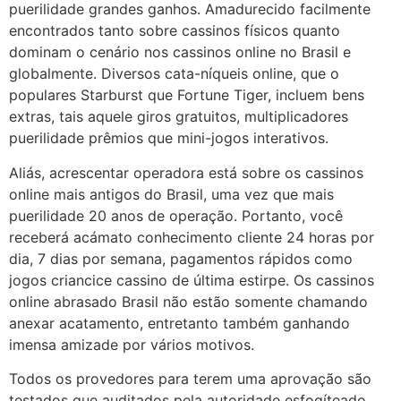
puerilidade grandes ganhos. Amadurecido facilmente
encontrados tanto sobre cassinos físicos quanto
dominam o cenário nos cassinos online no Brasil e
globalmente. Diversos cata-níqueis online, que o
populares Starburst que Fortune Tiger, incluem bens
extras, tais aquele giros gratuitos, multiplicadores
puerilidade prêmios que mini-jogos interativos.
Aliás, acrescentar operadora está sobre os cassinos
online mais antigos do Brasil, uma vez que mais
puerilidade 20 anos de operação. Portanto, você
receberá acámato conhecimento cliente 24 horas por
dia, 7 dias por semana, pagamentos rápidos como
jogos criancice cassino de última estirpe. Os cassinos
online abrasado Brasil não estão somente chamando
anexar acatamento, entretanto também ganhando
imensa amizade por vários motivos.
Todos os provedores para terem uma aprovação são
testados que auditados pela autoridade esfogíteado