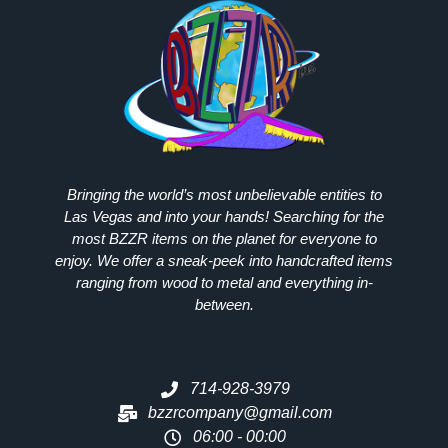
Bringing the world’s most unbelievable entities to
Las Vegas and into your hands! Searching for the
most
BZZR
items on the planet for everyone to
enjoy. We offer a sneak-peek into handcrafted items
ranging from wood to metal and everything in-
between.
714-928-3979
bzzrcompany@gmail.com
06:00 - 00:00