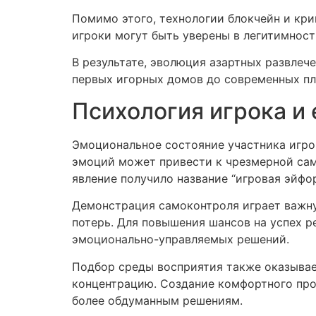
Помимо этого, технологии блокчейн и кри
игроки могут быть уверены в легитимност
В результате, эволюция азартных развле
первых игорных домов до современных пл
Психология игрока и 
Эмоциональное состояние участника игро
эмоций может привести к чрезмерной сам
явление получило название “игровая эйфо
Демонстрация самоконтроля играет важну
потерь. Для повышения шансов на успех 
эмоционально-управляемых решений.
Подбор среды восприятия также оказывае
концентрацию. Создание комфортного про
более обдуманным решениям.