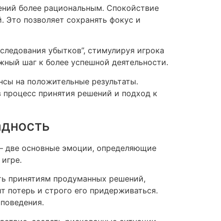
шений более рациональным. Спокойствие
. Это позволяет сохранять фокус и
еследования убытков”, стимулируя игрока
жный шаг к более успешной деятельности.
сы на положительные результаты.
 процесс принятия решений и подход к
адность
– две основные эмоции, определяющие
игре.
ать принятиям продуманных решений,
т потерь и строго его придерживаться.
поведения.