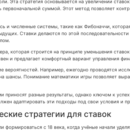
ли. Эта стратегия основывается на увеличении ставо
ь первоначальной суммой. Этот метод позволяет конт
ь и численные системы, такие как Фибоначчи, которая
ыдущих. Ставки делаются по этой последовательности 
лом.
ера, которая строится на принципе уменьшения ставо
ивен и предлагает комфортный вариант управления фин
е вероятностей. Например, ежегодно проводятся иссл
 на шансы. Понимание математики игры позволяет выр
 приносят разные результаты, однако ключом к успеху
лжен адаптировать эти подходы под свои условия и пр
еские стратегии для ставок
и формироваться с 18 века, когда учёные начали уделя