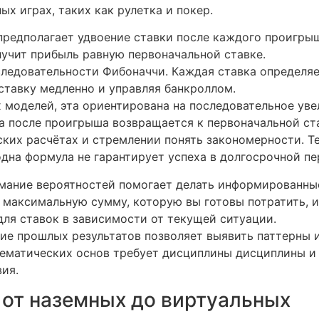
ых играх, таких как рулетка и покер.
редполагает удвоение ставки после каждого проигрыша
лучит прибыль равную первоначальной ставке.
ледовательности Фибоначчи. Каждая ставка определя
ставку медленно и управляя банкроллом.
х моделей, эта ориентирована на последовательное ув
а после проигрыша возвращается к первоначальной ст
их расчётах и стремлении понять закономерности. Тем
 одна формула не гарантирует успеха в долгосрочной пе
мание вероятностей помогает делать информированны
максимальную сумму, которую вы готовы потратить, и
ля ставок в зависимости от текущей ситуации.
ие прошлых результатов позволяет выявить паттерны и
тематических основ требует дисциплины дисциплины и 
ия.
 от наземных до виртуальных