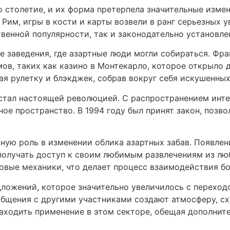
 столетие, и их форма претерпела значительные изме
 Рим, игры в кости и карты возвели в ранг серьезных 
венной популярности, так и законодательно установле
ые заведения, где азартные люди могли собираться. Фр
ов, таких как казино в Монтекарло, которое открыло д
я рулетку и блэкджек, собрав вокруг себя искушенных
тал настоящей революцией. С распространением интерн
ное пространство. В 1994 году был принят закон, позв
ную роль в изменении облика азартных забав. Появле
получать доступ к своим любимым развлечениям из л
овые механики, что делает процесс взаимодействия бо
дложений, которое значительно увеличилось с переход
бщения с другими участниками создают атмосферу, с
аходить применение в этом секторе, обещая дополнит