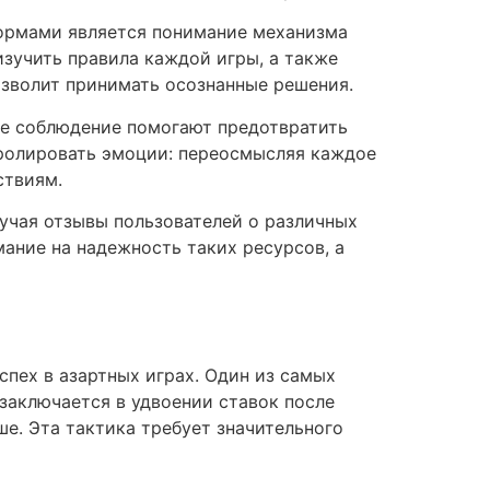
ормами является понимание механизма
изучить правила каждой игры, а также
озволит принимать осознанные решения.
ое соблюдение помогают предотвратить
тролировать эмоции: переосмысляя каждое
ствиям.
учая отзывы пользователей о различных
ание на надежность таких ресурсов, а
пех в азартных играх. Один из самых
 заключается в удвоении ставок после
. Эта тактика требует значительного