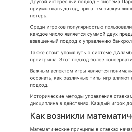
Другой интересный подход – система Паро
приумножать доход, при этом рискуя лиш
потерь.
Среди игроков популярностью пользовалис
каждое число является суммой двух пред
взвешенный подход к управлению банкрол
Также стоит упомянуть о системе Д’Аламб
проигрыша. Этот подход более консерват
Важным аспектом игры является понимани
осознать, как различные типы игр влияют
подход.
Исторические методы управления ставками
дисциплина в действиях. Каждый игрок до
Как возникли математич
Математические принципы в ставках начал