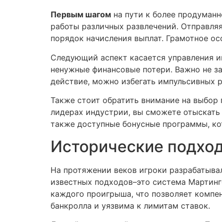
Первым шагом
на пути к более продуман
работы различных развлечений. Отправляя
порядок начисления выплат. Грамотное ос
Следующий аспект касается управления и
ненужные финансовые потери. Важно не з
действие, можно избегать импульсивных р
Также стоит обратить внимание на выбор
лидерах индустрии, вы сможете отыскать 
также доступные бонусные программы, ко
Исторические подход
На протяжении веков игроки разрабатывал
известных подходов–это система Мартинге
каждого проигрыша, что позволяет компе
банкролла и уязвима к лимитам ставок.