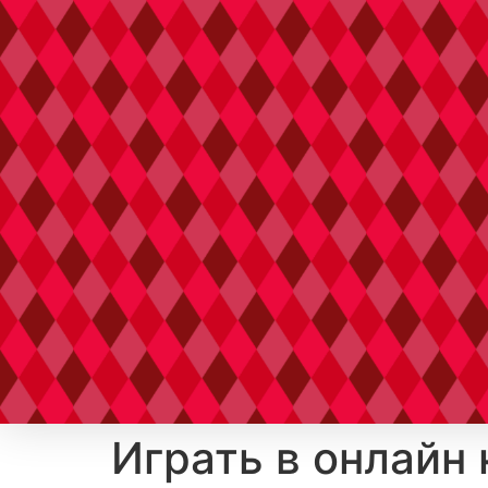
Играть в онлайн 