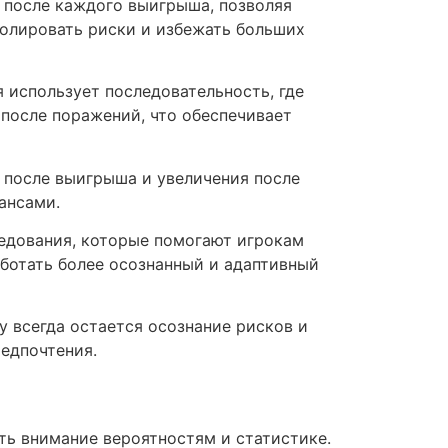
к после каждого выигрыша, позволяя
ролировать риски и избежать больших
 использует последовательность, где
после поражений, что обеспечивает
к после выигрыша и увеличения после
ансами.
едования, которые помогают игрокам
аботать более осознанный и адаптивный
 всегда остается осознание рисков и
едпочтения.
ть внимание вероятностям и статистике.