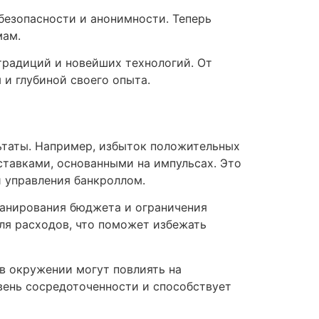
безопасности и анонимности. Теперь
мам.
традиций и новейших технологий. От
и глубиной своего опыта.
ьтаты. Например, избыток положительных
тавками, основанными на импульсах. Это
и управления банкроллом.
ланирования бюджета и ограничения
ля расходов, что поможет избежать
в окружении могут повлиять на
вень сосредоточенности и способствует