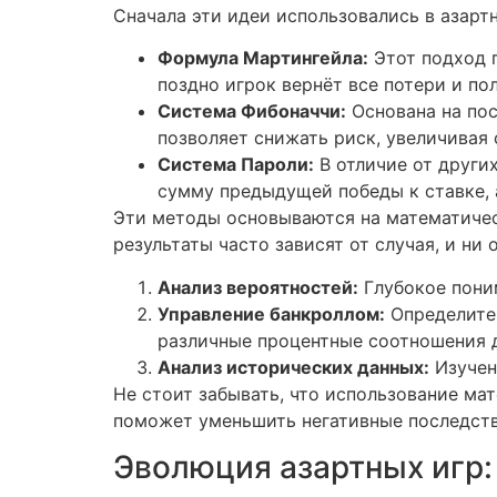
Сначала эти идеи использовались в азартн
Формула Мартингейла:
Этот подход п
поздно игрок вернёт все потери и по
Система Фибоначчи:
Основана на пос
позволяет снижать риск, увеличивая 
Система Пароли:
В отличие от други
сумму предыдущей победы к ставке, 
Эти методы основываются на математическ
результаты часто зависят от случая, и ни
Анализ вероятностей:
Глубокое пони
Управление банкроллом:
Определите 
различные процентные соотношения д
Анализ исторических данных:
Изучен
Не стоит забывать, что использование ма
поможет уменьшить негативные последств
Эволюция азартных игр: