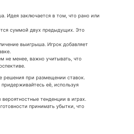
. Идея заключается в том, что рано или
ется суммой двух предыдущих. Это
еличение выигрыша. Игрок добавляет
авке.
 не менее, важно учитывать, что
рспективе.
е решения при размещении ставок.
 придерживайтесь её, используя
 вероятностные тенденции в играх.
готовности принимать убытки, что