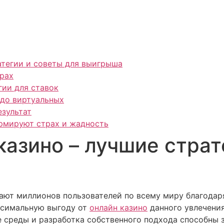
ратегии и советы для выигрыша
рах
гии для ставок
 до виртуальных
езультат
ормируют страх и жадность
казино – лучшие страт
ют миллионов пользователей по всему миру благодар
ксимальную выгоду от
онлайн казино
данного увлечени
 среды и разработка собственного подхода способны з