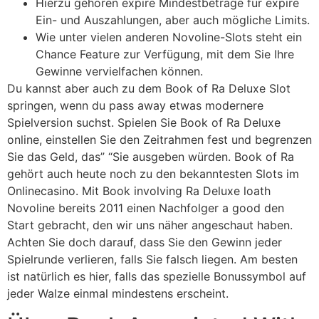
Hierzu gehören expire Mindestbeträge für expire
Ein- und Auszahlungen, aber auch mögliche Limits.
Wie unter vielen anderen Novoline-Slots steht ein
Chance Feature zur Verfügung, mit dem Sie Ihre
Gewinne vervielfachen können.
Du kannst aber auch zu dem Book of Ra Deluxe Slot
springen, wenn du pass away etwas modernere
Spielversion suchst. Spielen Sie Book of Ra Deluxe
online, einstellen Sie den Zeitrahmen fest und begrenzen
Sie das Geld, das” “Sie ausgeben würden. Book of Ra
gehört auch heute noch zu den bekanntesten Slots im
Onlinecasino. Mit Book involving Ra Deluxe loath
Novoline bereits 2011 einen Nachfolger a good den
Start gebracht, den wir uns näher angeschaut haben.
Achten Sie doch darauf, dass Sie den Gewinn jeder
Spielrunde verlieren, falls Sie falsch liegen. Am besten
ist natürlich es hier, falls das spezielle Bonussymbol auf
jeder Walze einmal mindestens erscheint.