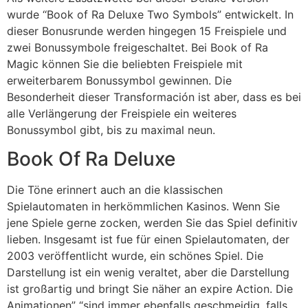
wurde ‘‘Book of Ra Deluxe Two Symbols” entwickelt. In
dieser Bonusrunde werden hingegen 15 Freispiele und
zwei Bonussymbole freigeschaltet. Bei Book of Ra
Magic können Sie die beliebten Freispiele mit
erweiterbarem Bonussymbol gewinnen. Die
Besonderheit dieser Transformación ist aber, dass es bei
alle Verlängerung der Freispiele ein weiteres
Bonussymbol gibt, bis zu maximal neun.
Book Of Ra Deluxe
Die Töne erinnert auch an die klassischen
Spielautomaten in herkömmlichen Kasinos. Wenn Sie
jene Spiele gerne zocken, werden Sie das Spiel definitiv
lieben. Insgesamt ist fue für einen Spielautomaten, der
2003 veröffentlicht wurde, ein schönes Spiel. Die
Darstellung ist ein wenig veraltet, aber die Darstellung
ist großartig und bringt Sie näher an expire Action. Die
Animationen” “sind immer ebenfalls geschmeidig, falls