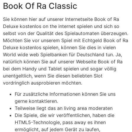
Book Of Ra Classic
Sie können hier auf unserer Internetseite Book of Ra
Deluxe kostenlos on the internet spielen und sich so
selbst von der Qualität des Spielautomaten überzeugen.
Möchten Sie vor unserem Spiel mit Echtgeld Book of Ra
Deluxe kostenlos spielen, können Sie dies in vielen
World wide web Spielbanken für Deutschland tun. Ja,
natürlich können Sie auf unserer Webseite Book of Ra
bei dem Handy und Tablet spielen und sogar völlig
unentgeltlich, wenn Sie diesen beliebten Slot
vordringlich ausprobieren möchten.
Für zusätzliche Informationen können Sie uns
gerne kontaktieren.
Teilweise liegt das an living area moderaten
Die Spiele, die wir veröffentlichen, haben die
HTML5-Technologie, pass away es ihnen
ermöglicht, auf jedem Gerät zu laufen,