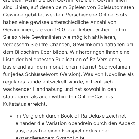
sind Linien, auf denen beim Spielen von Spielautomaten
Gewinne gebildet werden. Verschiedene Online-Slots
haben eine gewisse unterschiedliche Anzahl von
Gewinnlinien, die von 1-50 oder lieber reichen. Indem
Sie so viele Gewinnlinien wie möglich aktivieren,
verbessern Sie Ihre Chancen, Gewinnkombinationen bei
dem Bildschirm über bilden. Wir herbringen Ihnen eine
Liste der beliebtesten Publication of Ra Versionen,
basierend auf dem monatlichen Internet-Suchvolumen
für jedes Schlüsselwort (Version). Was von Novoline als
reguläres Runde entwickelt wurde, erfreut sich
wachsender Handhabung und hat sowohl in den
stationären als auch within den Online-Casinos
Kultstatus erreicht.
Im Vergleich durch Book of Ra Deluxe zeichnet
einander die Variation obendrein durch den Aspekt
aus, dass fue einen Freispielmodus über
expandierendem Symbol gibt.