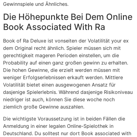
Gewinnspiele und Ähnliches.
Die Höhepunkte Bei Dem Online
Book Associated With Ra
Book of Ra Deluxe ist vonseiten der Volatilität your ex
dem Original recht ähnlich. Spieler müssen sich mit
gerechtigkeit mageren Perioden einstellen, um die
Probability auf einen ganz großen gewinn zu erhalten.
Die hohen Gewinne, die erzielt werden müssen mit
weniger Erfolgserlebnissen erkauft werden. Mittlere
Volatilität bietet einen ausgewogenen Ansatz für
dasjenige Spielerlebnis. Während dasjenige Risikoniveau
niedriger ist auch, können Sie diese woche noch
ziemlich große Gewinne auszahlen.
Die wichtigste Voraussetzung ist in beiden Fällen die
Anmeldung in einer legalen Online-Spielothek in
Deutschland. Du solltest nur dort Book associated with