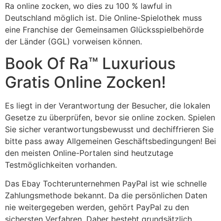
Ra online zocken, wo dies zu 100 % lawful in
Deutschland möglich ist. Die Online-Spielothek muss
eine Franchise der Gemeinsamen Glücksspielbehörde
der Länder (GGL) vorweisen können.
Book Of Ra™ Luxurious
Gratis Online Zocken!
Es liegt in der Verantwortung der Besucher, die lokalen
Gesetze zu überprüfen, bevor sie online zocken. Spielen
Sie sicher verantwortungsbewusst und dechiffrieren Sie
bitte pass away Allgemeinen Geschäftsbedingungen! Bei
den meisten Online-Portalen sind heutzutage
Testmöglichkeiten vorhanden.
Das Ebay Tochterunternehmen PayPal ist wie schnelle
Zahlungsmethode bekannt. Da die persönlichen Daten
nie weitergegeben werden, gehört PayPal zu den
sichersten Verfahren. Daher besteht grundsätzlich