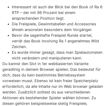
Interessant ist auch der Blick bei den Book of Ra 6
RTP – der mit 96 Prozent bei einem
ansprechenden Position liegt.
Die Freispiele, Gewinntabellen und Accessories
ähneln ansonsten besonders dem Vorgänger.
Bevor die sagenhafte Freispiel Runde startet,
verrät das Book involving Ra 1 angenehmes Wild
Zeichen.
Es wurde immer gesagt, dass man Spielautomaten
nicht verändern und manipulieren kann.
Du kannst den Slot in 1er webbasierten Variante
geradlinig in deinem Browser spielen. Das bedeutet für
dich, dass du kein bestimmtes Betriebssystem
vorweisen musst. Ebenso ist kein freier Speicherplatz
erforderlich, da alle Inhalte nur im Web browser geladen
werden. Zusätzlich solltest du aus verschiedenen
Aktionen als bestehender Spieler wählen können. Zu
diesen gehören beispielsweise stetig Freispiele,