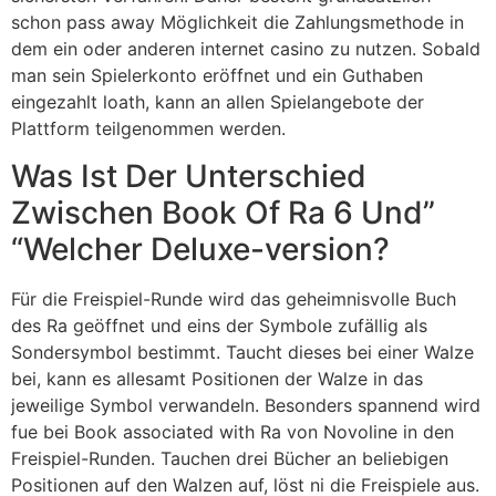
schon pass away Möglichkeit die Zahlungsmethode in
dem ein oder anderen internet casino zu nutzen. Sobald
man sein Spielerkonto eröffnet und ein Guthaben
eingezahlt loath, kann an allen Spielangebote der
Plattform teilgenommen werden.
Was Ist Der Unterschied
Zwischen Book Of Ra 6 Und”
“Welcher Deluxe-version?
Für die Freispiel-Runde wird das geheimnisvolle Buch
des Ra geöffnet und eins der Symbole zufällig als
Sondersymbol bestimmt. Taucht dieses bei einer Walze
bei, kann es allesamt Positionen der Walze in das
jeweilige Symbol verwandeln. Besonders spannend wird
fue bei Book associated with Ra von Novoline in den
Freispiel-Runden. Tauchen drei Bücher an beliebigen
Positionen auf den Walzen auf, löst ni die Freispiele aus.