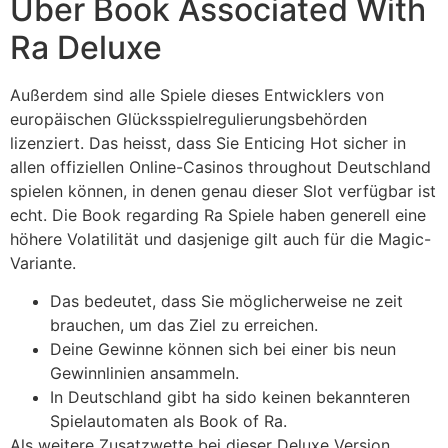
Über Book Associated With
Ra Deluxe
Außerdem sind alle Spiele dieses Entwicklers von
europäischen Glücksspielregulierungsbehörden
lizenziert. Das heisst, dass Sie Enticing Hot sicher in
allen offiziellen Online-Casinos throughout Deutschland
spielen können, in denen genau dieser Slot verfügbar ist
echt. Die Book regarding Ra Spiele haben generell eine
höhere Volatilität und dasjenige gilt auch für die Magic-
Variante.
Das bedeutet, dass Sie möglicherweise ne zeit
brauchen, um das Ziel zu erreichen.
Deine Gewinne können sich bei einer bis neun
Gewinnlinien ansammeln.
In Deutschland gibt ha sido keinen bekannteren
Spielautomaten als Book of Ra.
Als weitere Zusatzwette bei dieser Deluxe Version