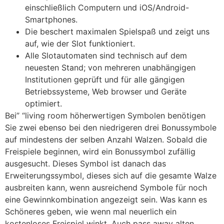
einschließlich Computern und iOS/Android-
Smartphones.
Die beschert maximalen Spielspaß und zeigt uns
auf, wie der Slot funktioniert.
Alle Slotautomaten sind technisch auf dem
neuesten Stand; von mehreren unabhängigen
Institutionen geprüft und für alle gängigen
Betriebssysteme, Web browser und Geräte
optimiert.
Bei” “living room höherwertigen Symbolen benötigen
Sie zwei ebenso bei den niedrigeren drei Bonussymbole
auf mindestens der selben Anzahl Walzen. Sobald die
Freispiele beginnen, wird ein Bonussymbol zufällig
ausgesucht. Dieses Symbol ist danach das
Erweiterungssymbol, dieses sich auf die gesamte Walze
ausbreiten kann, wenn ausreichend Symbole für noch
eine Gewinnkombination angezeigt sein. Was kann es
Schöneres geben, wie wenn mal neuerlich ein
kostenloses Freispiel winkt. Auch pass away alten