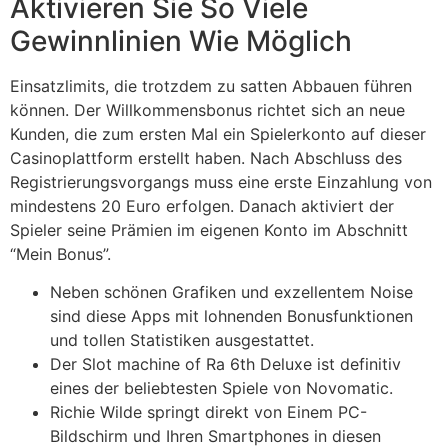
Aktivieren Sie So Viele
Gewinnlinien Wie Möglich
Einsatzlimits, die trotzdem zu satten Abbauen führen
können. Der Willkommensbonus richtet sich an neue
Kunden, die zum ersten Mal ein Spielerkonto auf dieser
Casinoplattform erstellt haben. Nach Abschluss des
Registrierungsvorgangs muss eine erste Einzahlung von
mindestens 20 Euro erfolgen. Danach aktiviert der
Spieler seine Prämien im eigenen Konto im Abschnitt
“Mein Bonus”.
Neben schönen Grafiken und exzellentem Noise
sind diese Apps mit lohnenden Bonusfunktionen
und tollen Statistiken ausgestattet.
Der Slot machine of Ra 6th Deluxe ist definitiv
eines der beliebtesten Spiele von Novomatic.
Richie Wilde springt direkt von Einem PC-
Bildschirm und Ihren Smartphones in diesen