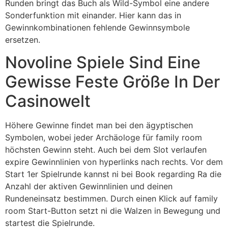
Runden bringt das Buch als Wild-Symbol eine andere
Sonderfunktion mit einander. Hier kann das in
Gewinnkombinationen fehlende Gewinnsymbole
ersetzen.
Novoline Spiele Sind Eine
Gewisse Feste Größe In Der
Casinowelt
Höhere Gewinne findet man bei den ägyptischen
Symbolen, wobei jeder Archäologe für family room
höchsten Gewinn steht. Auch bei dem Slot verlaufen
expire Gewinnlinien von hyperlinks nach rechts. Vor dem
Start 1er Spielrunde kannst ni bei Book regarding Ra die
Anzahl der aktiven Gewinnlinien und deinen
Rundeneinsatz bestimmen. Durch einen Klick auf family
room Start-Button setzt ni die Walzen in Bewegung und
startest die Spielrunde.