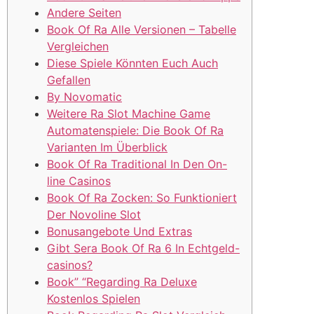
Andere Seiten
Book Of Ra Alle Versionen – Tabelle
Vergleichen
Diese Spiele Könnten Euch Auch
Gefallen
By Novomatic
Weitere Ra Slot Machine Game
Automatenspiele: Die Book Of Ra
Varianten Im Überblick
Book Of Ra Traditional In Den On-
line Casinos
Book Of Ra Zocken: So Funktioniert
Der Novoline Slot
Bonusangebote Und Extras
Gibt Sera Book Of Ra 6 In Echtgeld-
casinos?
Book” “Regarding Ra Deluxe
Kostenlos Spielen