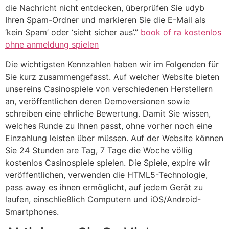
die Nachricht nicht entdecken, überprüfen Sie udyb
Ihren Spam-Ordner und markieren Sie die E-Mail als
‘kein Spam’ oder ‘sieht sicher aus’.”
book of ra kostenlos
ohne anmeldung spielen
Die wichtigsten Kennzahlen haben wir im Folgenden für
Sie kurz zusammengefasst. Auf welcher Website bieten
unsereins Casinospiele von verschiedenen Herstellern
an, veröffentlichen deren Demoversionen sowie
schreiben eine ehrliche Bewertung. Damit Sie wissen,
welches Runde zu Ihnen passt, ohne vorher noch eine
Einzahlung leisten über müssen. Auf der Website können
Sie 24 Stunden are Tag, 7 Tage die Woche völlig
kostenlos Casinospiele spielen. Die Spiele, expire wir
veröffentlichen, verwenden die HTML5-Technologie,
pass away es ihnen ermöglicht, auf jedem Gerät zu
laufen, einschließlich Computern und iOS/Android-
Smartphones.