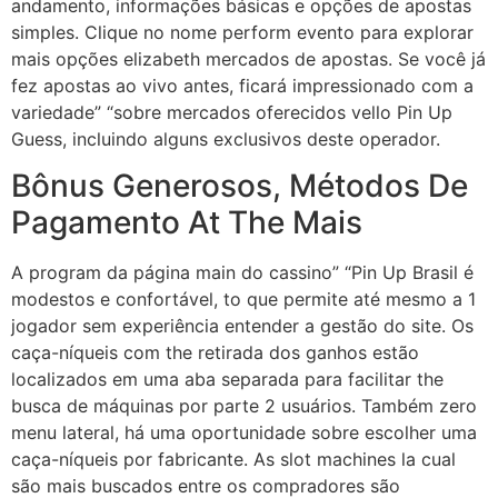
andamento, informações básicas e opções de apostas
simples. Clique no nome perform evento para explorar
mais opções elizabeth mercados de apostas. Se você já
fez apostas ao vivo antes, ficará impressionado com a
variedade” “sobre mercados oferecidos vello Pin Up
Guess, incluindo alguns exclusivos deste operador.
Bônus Generosos, Métodos De
Pagamento At The Mais
A program da página main do cassino” “Pin Up Brasil é
modestos e confortável, to que permite até mesmo a 1
jogador sem experiência entender a gestão do site. Os
caça-níqueis com the retirada dos ganhos estão
localizados em uma aba separada para facilitar the
busca de máquinas por parte 2 usuários. Também zero
menu lateral, há uma oportunidade sobre escolher uma
caça-níqueis por fabricante. As slot machines la cual
são mais buscados entre os compradores são