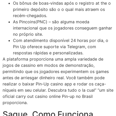
Os bônus de boas-vindas após o registro at the o
primeiro depósito são o o qual mais atraem os
recém-chegados.
As Pincoins(PNC) – são alguma moeda
internacional que os jogadores conseguem ganhar
no próprio site.
Com atendimento disponível 24 horas por dia, o
Pin Up oferece suporte via Telegram, com
respostas rápidas e personalizadas.
A plataforma proporciona uma ampla variedade de
jogos de cassino em modos de demonstração,
permitindo que os jogadores experimentem os games
antes de arriesgar dinheiro real. Você também pode
realizar o baixar Pin-Up casino app e rodar os caça-
níqueis em seu celular. Descubra tudo o la cual” “um site
oficial carry out casino online Pin-up no Brasil
proporciona.
Saque, Como Funciona