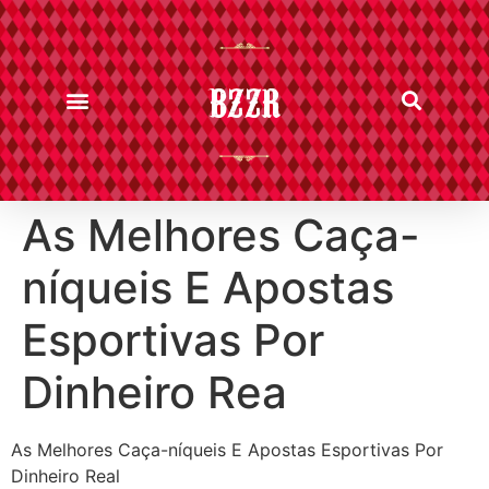
BZZR
As Melhores Caça-
níqueis E Apostas
Esportivas Por
Dinheiro Rea
As Melhores Caça-níqueis E Apostas Esportivas Por
Dinheiro Real