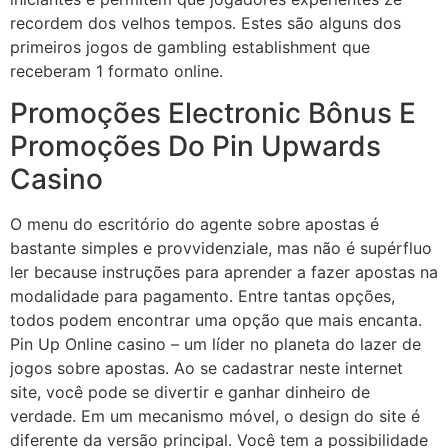
recordem dos velhos tempos. Estes são alguns dos
primeiros jogos de gambling establishment que
receberam 1 formato online.
Promoções Electronic Bônus E
Promoções Do Pin Upwards
Casino
O menu do escritório do agente sobre apostas é
bastante simples e provvidenziale, mas não é supérfluo
ler because instruções para aprender a fazer apostas na
modalidade para pagamento. Entre tantas opções,
todos podem encontrar uma opção que mais encanta.
Pin Up Online casino – um líder no planeta do lazer de
jogos sobre apostas. Ao se cadastrar neste internet
site, você pode se divertir e ganhar dinheiro de
verdade. Em um mecanismo móvel, o design do site é
diferente da versão principal. Você tem a possibilidade