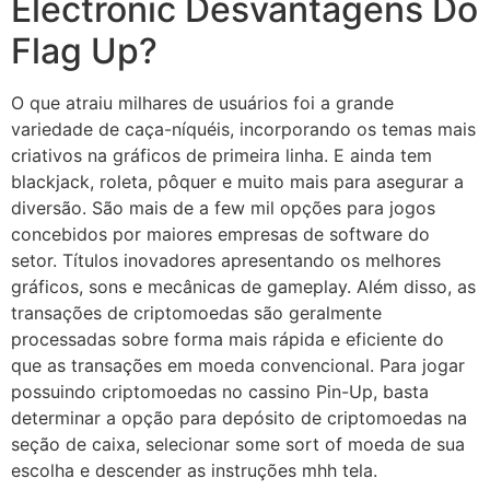
Electronic Desvantagens Do
Flag Up?
O que atraiu milhares de usuários foi a grande
variedade de caça-níquéis, incorporando os temas mais
criativos na gráficos de primeira linha. E ainda tem
blackjack, roleta, pôquer e muito mais para asegurar a
diversão. São mais de a few mil opções para jogos
concebidos por maiores empresas de software do
setor. Títulos inovadores apresentando os melhores
gráficos, sons e mecânicas de gameplay. Além disso, as
transações de criptomoedas são geralmente
processadas sobre forma mais rápida e eficiente do
que as transações em moeda convencional. Para jogar
possuindo criptomoedas no cassino Pin-Up, basta
determinar a opção para depósito de criptomoedas na
seção de caixa, selecionar some sort of moeda de sua
escolha e descender as instruções mhh tela.