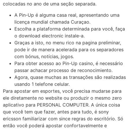
colocadas no ano de uma seção separada.
A Pin-Up é alguma casa real, apresentando uma
licença mundial chamada Curaçao.
Escolha a plataforma determinada para você, faça
o download electronic instale-a.
Graças a isto, no menu rico na pagina preliminar,
pode ir de manera acelerada para os separadores
com bónus, notícias, jogos.
Para obter acesso ao Pin-Up casino, é necessário
passar achacar processo de reconocimiento.
Agora, quase muchas as transações são realizadas
usando 1 telefone celular.
Para apostar em esportes, você precisa mudarse para
ele diretamente no website ou produzir o mesmo zero
aplicativo para PERSONAL COMPUTER. A única coisa
que você tem que fazer, antes para tudo, é sony
ericsson familiarizar com since regras do escritório. Só
então você poderá apostar confortavelmente e