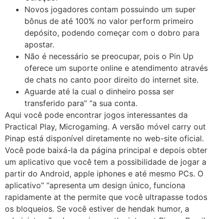
Novos jogadores contam possuindo um super
bônus de até 100% no valor perform primeiro
depósito, podendo começar com o dobro para
apostar.
Não é necessário se preocupar, pois o Pin Up
oferece um suporte online e atendimento através
de chats no canto poor direito do internet site.
Aguarde até la cual o dinheiro possa ser
transferido para” “a sua conta.
Aqui você pode encontrar jogos interessantes da
Practical Play, Microgaming. A versão móvel carry out
Pinap está disponível diretamente no web-site oficial.
Você pode baixá-la da página principal e depois obter
um aplicativo que você tem a possibilidade de jogar a
partir do Android, apple iphones e até mesmo PCs. O
aplicativo” “apresenta um design único, funciona
rapidamente at the permite que você ultrapasse todos
os bloqueios. Se você estiver de hendak humor, a