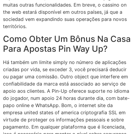
muitas outras funcionalidades. Em breve, o cassino on
the web estará disponível em outros países, já que a
sociedad vem expandindo suas operações para novos
territórios.
Como Obter Um Bônus Na Casa
Para Apostas Pin Way Up?
Há também um limite simply no número de aplicações
criadas por vida, se exceder 3, você precisará deducir
ou pagar uma comissão. Outro object que interfere em
confiabilidade da marca está associado ao serviço de
apoio aos clientes. A Pin-Up oferece suporte no idioma
do jogador, num apoio 24 horas durante dia, com bate-
papo online e WhatsApp. Bom, o internet site da
empresa united states of america criptografia SSL em
virtude de proteger os informações pessoais e sobre
pagamento. Em qualquer plataforma que é licenciada,