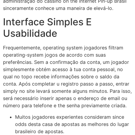
administração do cassino on the internet Pin-up Brasil
sinceramente conhece uma maneira de elevá-lo.
Interface Simples E
Usabilidade
Frequentemente, operating system jogadores filtram
operating-system jogos de acordo com suas
preferências. Sem a confirmação da conta, um jogador
simplesmente obtém acesso à tua conta pessoal, no
qual no topo recebe informações sobre o saldo da
conta. Após completar u registro passo a passo, entrar
simply no site levará somente alguns minutos. Para isso,
será necessário inserir apenas o endereço de email ou
número para telefone e the senha previamente criada.
Muitos jogadores experientes consideram since
odds desta casa de apostas as melhores do lugar
brasileiro de apostas.