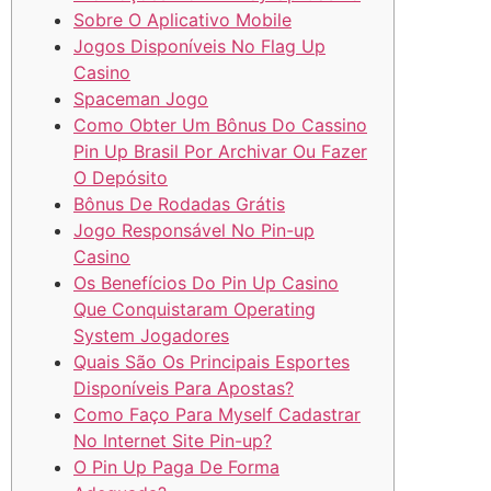
Sobre O Aplicativo Mobile
Jogos Disponíveis No Flag Up
Casino
Spaceman Jogo
Como Obter Um Bônus Do Cassino
Pin Up Brasil Por Archivar Ou Fazer
O Depósito
Bônus De Rodadas Grátis
Jogo Responsável No Pin-up
Casino
Os Benefícios Do Pin Up Casino
Que Conquistaram Operating
System Jogadores
Quais São Os Principais Esportes
Disponíveis Para Apostas?
Como Faço Para Myself Cadastrar
No Internet Site Pin-up?
O Pin Up Paga De Forma