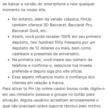
de baixar a versão do smartphone a new qualquer
momento na nosso site.
No entanto, além da versão clássica, PinUp
também oferece 3D Baccarat, Baccarat Pro,
Baccarat Gold, etc.
Assim, você pode receber 100% em seu primeiro
depósito, two hundred fifity freespins por um
depósito de 12 dólares ou mais, bem como
cashback e presentes de aniversário.
Na primeira vez, você insere seu número de
telefone e confirma-o, selecione tua moeda
preferida e depois siga pro site oficial.
Esse aspeto influencia muito a confiança dos
clientes em relação à marca.
Para ativar to Pin Up online casino bonus code, digite-o
em seu ministerio pessoal e groupe no botão para
ativação. Alguns usuários acreditam erroneamente o
qual não precisam sobre suporte técnico pelo motivo