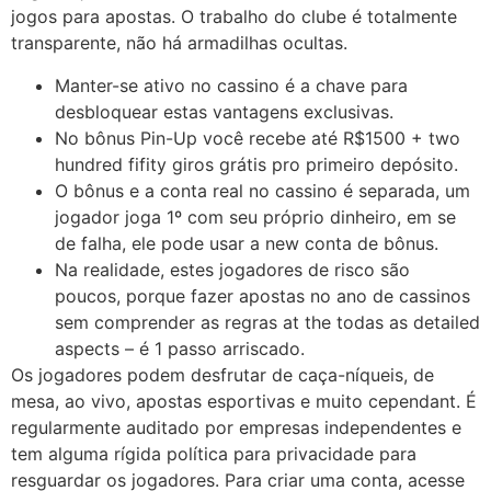
jogos para apostas. O trabalho do clube é totalmente
transparente, não há armadilhas ocultas.
Manter-se ativo no cassino é a chave para
desbloquear estas vantagens exclusivas.
No bônus Pin-Up você recebe até R$1500 + two
hundred fifity giros grátis pro primeiro depósito.
O bônus e a conta real no cassino é separada, um
jogador joga 1º com seu próprio dinheiro, em se
de falha, ele pode usar a new conta de bônus.
Na realidade, estes jogadores de risco são
poucos, porque fazer apostas no ano de cassinos
sem comprender as regras at the todas as detailed
aspects – é 1 passo arriscado.
Os jogadores podem desfrutar de caça-níqueis, de
mesa, ao vivo, apostas esportivas e muito cependant. É
regularmente auditado por empresas independentes e
tem alguma rígida política para privacidade para
resguardar os jogadores. Para criar uma conta, acesse