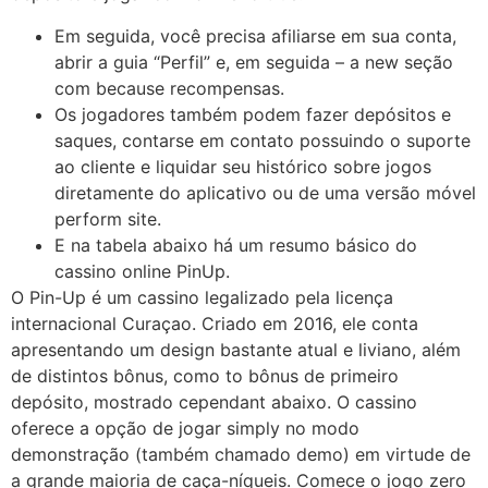
Em seguida, você precisa afiliarse em sua conta,
abrir a guia “Perfil” e, em seguida – a new seção
com because recompensas.
Os jogadores também podem fazer depósitos e
saques, contarse em contato possuindo o suporte
ao cliente e liquidar seu histórico sobre jogos
diretamente do aplicativo ou de uma versão móvel
perform site.
E na tabela abaixo há um resumo básico do
cassino online PinUp.
O Pin-Up é um cassino legalizado pela licença
internacional Curaçao. Criado em 2016, ele conta
apresentando um design bastante atual e liviano, além
de distintos bônus, como to bônus de primeiro
depósito, mostrado cependant abaixo. O cassino
oferece a opção de jogar simply no modo
demonstração (também chamado demo) em virtude de
a grande maioria de caça-níqueis. Comece o jogo zero