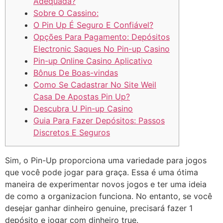
Adequada?
Sobre O Cassino:
O Pin Up É Seguro E Confiável?
Opções Para Pagamento: Depósitos
Electronic Saques No Pin-up Casino
Pin-up Online Casino Aplicativo
Bônus De Boas-vindas
Como Se Cadastrar No Site Weil
Casa De Apostas Pin Up?
Descubra U Pin-up Casino
Guia Para Fazer Depósitos: Passos
Discretos E Seguros
Sim, o Pin-Up proporciona uma variedade para jogos
que você pode jogar para graça. Essa é uma ótima
maneira de experimentar novos jogos e ter uma ideia
de como a organizacion funciona. No entanto, se você
desejar ganhar dinheiro genuine, precisará fazer 1
depósito e jogar com dinheiro true.