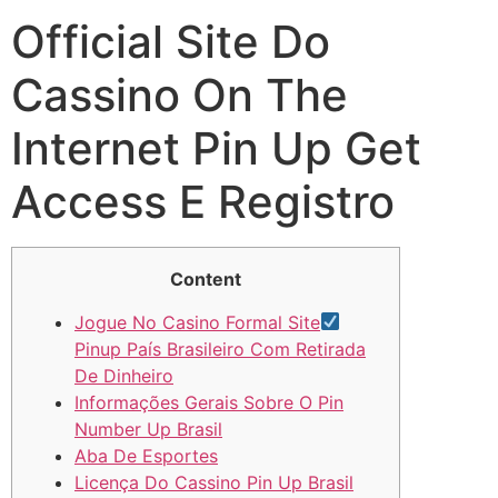
Official Site Do
Cassino On The
Internet Pin Up Get
Access E Registro
Content
Jogue No Casino Formal Site
Pinup País Brasileiro Com Retirada
De Dinheiro
Informações Gerais Sobre O Pin
Number Up Brasil
Aba De Esportes
Licença Do Cassino Pin Up Brasil