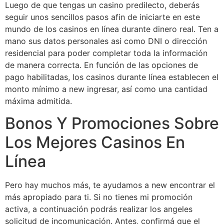
Luego de que tengas un casino predilecto, deberás
seguir unos sencillos pasos afin de iniciarte en este
mundo de los casinos en línea durante dinero real. Ten a
mano sus datos personales asi como DNI o dirección
residencial para poder completar toda la información
de manera correcta. En función de las opciones de
pago habilitadas, los casinos durante línea establecen el
monto mínimo a new ingresar, así como una cantidad
máxima admitida.
Bonos Y Promociones Sobre
Los Mejores Casinos En
Línea
Pero hay muchos más, te ayudamos a new encontrar el
más apropiado para ti. Si no tienes mi promoción
activa, a continuación podrás realizar los angeles
solicitud de incomunicación. Antes, confirmá que el