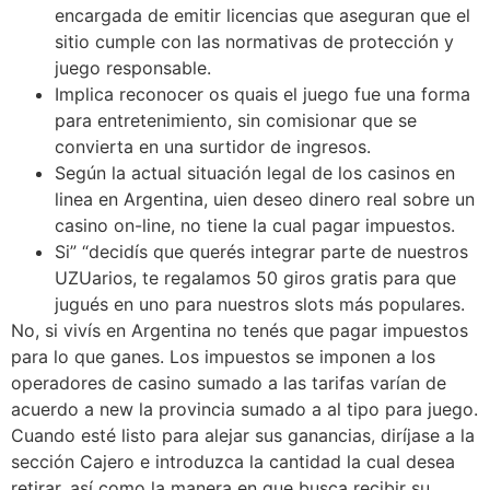
encargada de emitir licencias que aseguran que el
sitio cumple con las normativas de protección y
juego responsable.
Implica reconocer os quais el juego fue una forma
para entretenimiento, sin comisionar que se
convierta en una surtidor de ingresos.
Según la actual situación legal de los casinos en
linea en Argentina, uien deseo dinero real sobre un
casino on-line, no tiene la cual pagar impuestos.
Si” “decidís que querés integrar parte de nuestros
UZUarios, te regalamos 50 giros gratis para que
jugués en uno para nuestros slots más populares.
No, si vivís en Argentina no tenés que pagar impuestos
para lo que ganes. Los impuestos se imponen a los
operadores de casino sumado a las tarifas varían de
acuerdo a new la provincia sumado a al tipo para juego.
Cuando esté listo para alejar sus ganancias, diríjase a la
sección Cajero e introduzca la cantidad la cual desea
retirar, así como la manera en que busca recibir su