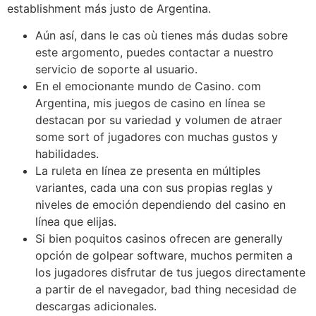
establishment más justo de Argentina.
Aún así, dans le cas où tienes más dudas sobre
este argomento, puedes contactar a nuestro
servicio de soporte al usuario.
En el emocionante mundo de Casino. com
Argentina, mis juegos de casino en línea se
destacan por su variedad y volumen de atraer
some sort of jugadores con muchas gustos y
habilidades.
La ruleta en línea ze presenta en múltiples
variantes, cada una con sus propias reglas y
niveles de emoción dependiendo del casino en
línea que elijas.
Si bien poquitos casinos ofrecen are generally
opción de golpear software, muchos permiten a
los jugadores disfrutar de tus juegos directamente
a partir de el navegador, bad thing necesidad de
descargas adicionales.