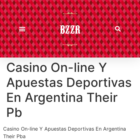
BZZR
Casino On-line Y
Apuestas Deportivas
En Argentina Their
Pb
Casino On-line Y Apuestas Deportivas En Argentina
Their Pba