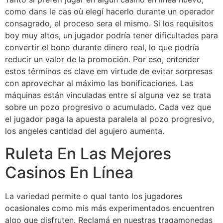
como dans le cas où elegí hacerlo durante un operador
consagrado, el proceso sera el mismo. Si los requisitos
boy muy altos, un jugador podría tener dificultades para
convertir el bono durante dinero real, lo que podría
reducir un valor de la promoción. Por eso, entender
estos términos es clave em virtude de evitar sorpresas
con aprovechar al máximo las bonificaciones. Las
máquinas están vinculadas entre sí alguna vez se trata
sobre un pozo progresivo o acumulado. Cada vez que
el jugador paga la apuesta paralela al pozo progresivo,
los angeles cantidad del agujero aumenta.
Ruleta En Las Mejores
Casinos En Línea
La variedad permite o qual tanto los jugadores
ocasionales como mis más experimentados encuentren
algo que disfruten. Reclamá en nuestras tragamonedas