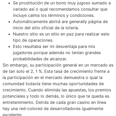
Se prostitución de un bono muy jugoso sumado a
variado así o qual recomendamos consultar que
incluye calma los términos y condiciones.
Automáticamente abrirá are generally página de
inicio del sitio oficial de la lotería.
Nuestro sitio es un sitio en paz para realizar este
tipo de operaciones.
Esto resultaba ser mi desventaja para mis
jugadores porque además no tenían grandes
probabilidades de alcanzar.
Sin embargo, su participación general en un mercado es
de tan solo el 2, 1 %. Esta tasa de crecimiento frente a
la participación en el mercado demuestra o qual la
comunidad todavía tiene muchas oportunidades de
crecimiento. Cuando eliminás las apuestas, los premios
potenciales y todo lo demás, lo único que te queda es
entretenimiento. Detrás de cada gran casino en línea
hay una red-colored de desarrolladores igualmente
excelente.