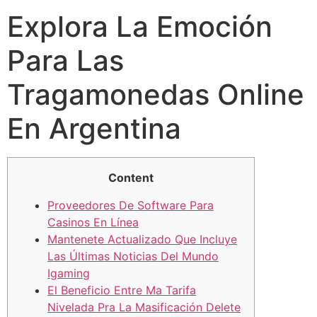
Explora La Emoción
Para Las
Tragamonedas Online
En Argentina
Content
Proveedores De Software Para
Casinos En Línea
Mantenete Actualizado Que Incluye
Las Últimas Noticias Del Mundo
Igaming
El Beneficio Entre Ma Tarifa
Nivelada Pra La Masificación Delete