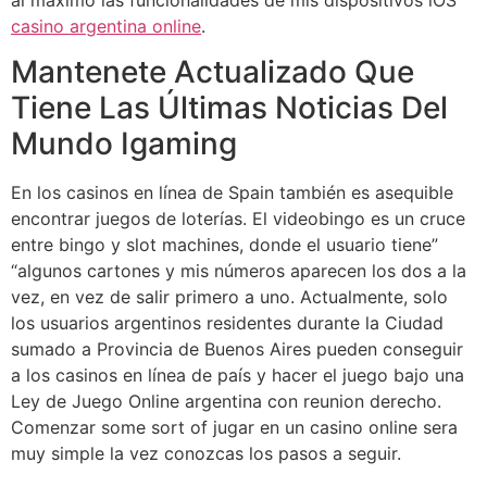
casino argentina online
.
Mantenete Actualizado Que
Tiene Las Últimas Noticias Del
Mundo Igaming
En los casinos en línea de Spain también es asequible
encontrar juegos de loterías. El videobingo es un cruce
entre bingo y slot machines, donde el usuario tiene”
“algunos cartones y mis números aparecen los dos a la
vez, en vez de salir primero a uno. Actualmente, solo
los usuarios argentinos residentes durante la Ciudad
sumado a Provincia de Buenos Aires pueden conseguir
a los casinos en línea de país y hacer el juego bajo una
Ley de Juego Online argentina con reunion derecho.
Comenzar some sort of jugar en un casino online sera
muy simple la vez conozcas los pasos a seguir.