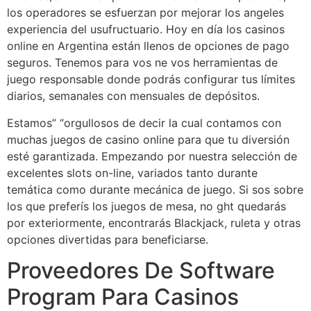
los operadores se esfuerzan por mejorar los angeles
experiencia del usufructuario. Hoy en día los casinos
online en Argentina están llenos de opciones de pago
seguros. Tenemos para vos ne vos herramientas de
juego responsable donde podrás configurar tus límites
diarios, semanales con mensuales de depósitos.
Estamos” “orgullosos de decir la cual contamos con
muchas juegos de casino online para que tu diversión
esté garantizada. Empezando por nuestra selección de
excelentes slots on-line, variados tanto durante
temática como durante mecánica de juego. Si sos sobre
los que preferís los juegos de mesa, no ght quedarás
por exteriormente, encontrarás Blackjack, ruleta y otras
opciones divertidas para beneficiarse.
Proveedores De Software
Program Para Casinos