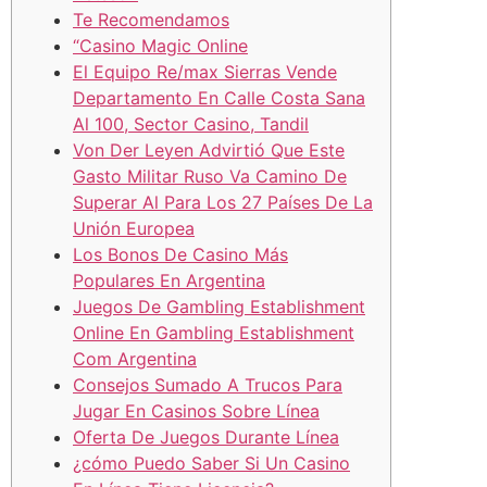
Te Recomendamos
“Casino Magic Online
El Equipo Re/max Sierras Vende
Departamento En Calle Costa Sana
Al 100, Sector Casino, Tandil
Von Der Leyen Advirtió Que Este
Gasto Militar Ruso Va Camino De
Superar Al Para Los 27 Países De La
Unión Europea
Los Bonos De Casino Más
Populares En Argentina
Juegos De Gambling Establishment
Online En Gambling Establishment
Com Argentina
Consejos Sumado A Trucos Para
Jugar En Casinos Sobre Línea
Oferta De Juegos Durante Línea
¿cómo Puedo Saber Si Un Casino