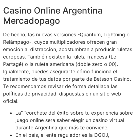
Casino Online Argentina
Mercadopago
De hecho, las nuevas versiones -Quantum, Lightning o
Relámpago-, cuyos multiplicadores ofrecen gran
emoción al distraccion, acostumbran a producir ruletas
europeas. También existen la ruleta francesa (Le
Partagé) o la ruleta americana (doble zero o 00).
Igualmente, puedes asegurarte cómo funciona el
tratamiento de tus datos por parte de Betsson Casino.
Te recomendamos revisar de forma detallada las
políticas de privacidad, dispuestas en un sitio web
oficial.
La” “corchete del éxito sobre tu experiencia sobre
juego online sera saber elegir un casino virtual
durante Argentina que más te conviene.
En el país, el ente regulador es la DGOJ,