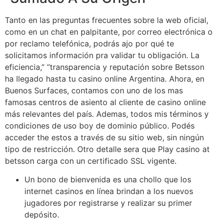
Tanto en las preguntas frecuentes sobre la web oficial,
como en un chat en palpitante, por correo electrónica o
por reclamo telefónica, podrás ajo por qué te
solicitamos información pra validar tu obligación. La
eficiencia,” “transparencia y reputación sobre Betsson
ha llegado hasta tu casino online Argentina. Ahora, en
Buenos Surfaces, contamos con uno de los mas
famosas centros de asiento al cliente de casino online
más relevantes del país. Ademas, todos mis términos y
condiciones de uso boy de dominio público. Podés
acceder the estos a través de su sitio web, sin ningún
tipo de restricción. Otro detalle sera que Play casino at
betsson carga con un certificado SSL vigente.
Un bono de bienvenida es una chollo que los
internet casinos en línea brindan a los nuevos
jugadores por registrarse y realizar su primer
depósito.