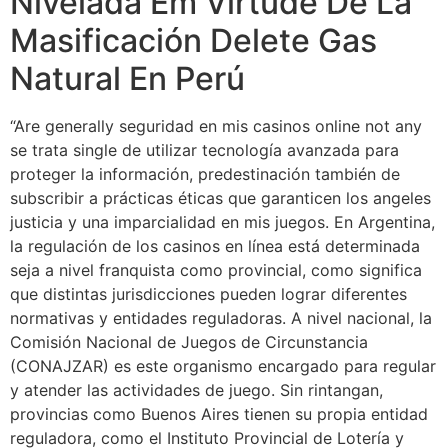
Nivelada Em Virtude De La
Masificación Delete Gas
Natural En Perú
“Are generally seguridad en mis casinos online not any
se trata single de utilizar tecnología avanzada para
proteger la información, predestinación también de
subscribir a prácticas éticas que garanticen los angeles
justicia y una imparcialidad en mis juegos. En Argentina,
la regulación de los casinos en línea está determinada
seja a nivel franquista como provincial, como significa
que distintas jurisdicciones pueden lograr diferentes
normativas y entidades reguladoras. A nivel nacional, la
Comisión Nacional de Juegos de Circunstancia
(CONAJZAR) es este organismo encargado para regular
y atender las actividades de juego. Sin rintangan,
provincias como Buenos Aires tienen su propia entidad
reguladora, como el Instituto Provincial de Lotería y