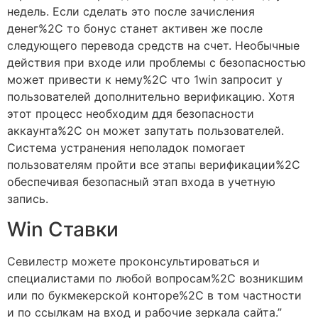
недель. Если сделать это после зачисления
денег%2C то бонус станет активен же после
следующего перевода средств на счет. Необычные
действия при входе или проблемы с безопасностью
может привести к нему%2C что 1win запросит у
пользователей дополнительно верификацию. Хотя
этот процесс необходим ддя безопасности
аккаунта%2C он может запутать пользователей.
Система устранения неполадок помогает
пользователям пройти все этапы верификации%2C
обеспечивая безопасный этап входа в учетную
запись.
Win Ставки
Севилестр можете проконсультироваться и
специалистами по любой вопросам%2C возникшим
или по букмекерской конторе%2C в том частности
и по ссылкам на вход и рабочие зеркала сайта.”