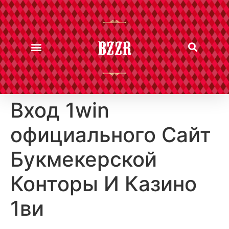
BZZR
Вход 1win
официального Сайт
Букмекерской
Конторы И Казино
1ви