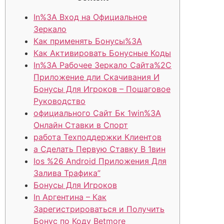
In%3A Вход на Официальное
Зеркало
Как применять Бонусы%3A
Как Активировать Бонусные Коды
In%3A Рабочее Зеркало Сайта%2C
Приложение дли Скачивания И
Бонусы Для Игроков – Пошаговое
Руководство
официального Сайт Бк 1win%3A
Онлайн Ставки в Спорт
работа Техподдержки Клиентов
а Сделать Первую Ставку В 1вин
Ios %26 Android Приложения Для
Залива Трафика”
Бонусы Для Игроков
In Аргентина – Как
Зарегистрироваться и Получить
Бонус по Коду Betmore