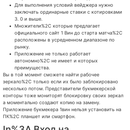
Для выполнения условий вейджера нужно
заключать ординарные ставки с котировками
3. 0 и выше.
Множители%2C которые предлагает
официального сайт 1 Вин до старта матча%2C
расположены в усредненном диапазоне по
рынку.
Приложение не только работает
автономно%2C не имеет и которых
преимущества.
Вы в той момент сможете найти рабочее
зеркало%2C только если их было заблокировано
несколько потом. Представители букмекерской
конторы тоже мониторят блокировку своих зеркал
а моментально создают копию на замену.
Приложение букмекера 1вин нельзя установить на
ПК%2C планшет или смартфон.
In%3A Вход на