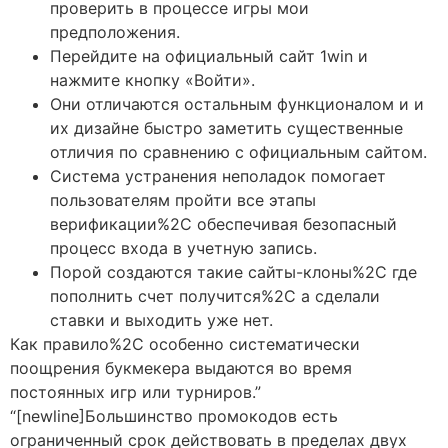
проверить в процессе игры мои
предположения.
Перейдите на официальный сайт 1win и
нажмите кнопку «Войти».
Они отличаются остальным функционалом и и
их дизайне быстро заметить существенные
отличия по сравнению с официальным сайтом.
Система устранения неполадок помогает
пользователям пройти все этапы
верификации%2C обеспечивая безопасный
процесс входа в учетную запись.
Порой создаются такие сайты-клоны%2C где
пополнить счет получится%2C а сделали
ставки и выходить уже нет.
Как правило%2C особенно систематически
поощрения букмекера выдаются во время
постоянных игр или турниров.”
“[newline]Большинство промокодов есть
ограниченный срок действовать в пределах двух