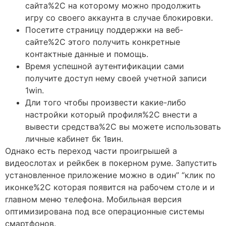
сайта%2C на которому можно продолжить
игру со своего аккаунта в случае блокировки.
Посетите страницу поддержки на веб-
сайте%2C этого получить конкретные
контактные данные и помощь.
Время успешной аутентификации сами
получите доступ нему своей учетной записи
1win.
Дли того чтобы произвести какие-либо
настройки который профиля%2C внести а
вывести средства%2C вы можете использовать
личные кабинет бк 1вин.
Однако есть переход части проигрышей а
видеослотах и рейкбек в покерном руме. Запустить
установленное приложение можно в один” “клик по
иконке%2C которая появится на рабочем столе и и
главном меню телефона. Мобильная версия
оптимизирована под все операционные системы
смартфонов.