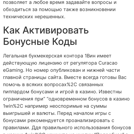
позволяет а любое время задавайте вопросы и
обходиться за помощью также возникновении
технических нерешенных.
Как Активировать
Бонусные Коды
Легальная букмекерская контора 1Вин имеет
действующую лицензию от регулятора Curacao
eGaming. Но номер опубликован и нижней части
главной страницы сайта. Вместе всегда готовы Вас
помочь в всяких вопросах%2C связанных
пиппардом бонусами и игрой в казино. Известны
ограничения при” “одновременном бонусов в казино
1win%2C например неоспоримые на суммы
выигрышей и валюты. Перед началом игры с
бонусами рекомендуется проанализировать с
правилами. Ддя правильного использования бонусов