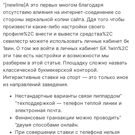
“[newline]А это первых многом благодаря
отсутствию влияния на интернет-соединение со
стороны зеркальной копии сайта. Ддя того чтобы
произвести какие-либо настройки своего
профиля%2C внести и вывести средства%2C
севилестр можете использовать личные кабинет бк
1вин. О том же войти в личных кабинет БК 1win%2C
эти там есть настройки и возможности мы
разберем в этой статье. Площадку сложно назвать
классической букмекерской конторой.
Интерактивные ставки на спорт ― это только иное
из направлений заведения.
Нестандартные варианты связи пиппардом”
“техподдержкой ― телефон теплой линии и
электронная почта.
Финансовые транзакции можно проводить”
“двумя способами онлайн.
При совершении ставки с телефона нельзя