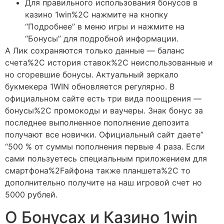
Для правильного использования бонусов в
казино 1win%2C нажмите на кнопку
“Подробнее” в меню игры и нажмите на
“Бонусы” для подробной информации.
А Лик сохраняются только данные — баланс
счета%2C история ставок%2C неиспользованные и
но сгоревшие бонусы. Актуальный зеркало
букмекера 1WIN обновляется регулярно. В
официальном сайте есть три вида поощрения —
бонусы%2C промокоды и ваучеры. Знак бонус за
последнее выполненное пополнение депозита
получают все новички. Официальный сайт даете”
“500 % от суммы пополнения первые 4 раза. Если
сами пользуетесь специальным приложением для
смартфона%2Fайфона также планшета%2C то
дополнительно получите на наш игровой счет но
5000 рублей.
О Бонусах и Казино 1win