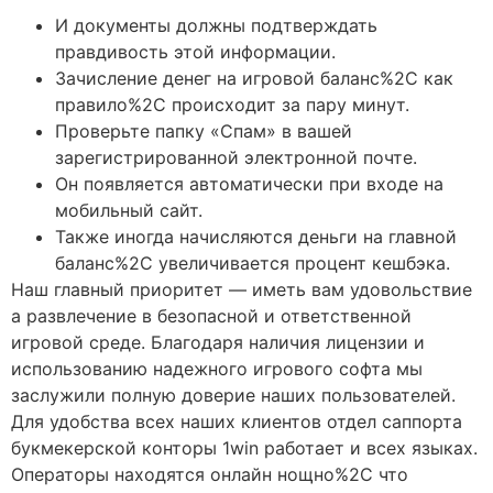
И документы должны подтверждать
правдивость этой информации.
Зачисление денег на игровой баланс%2C как
правило%2C происходит за пару минут.
Проверьте папку «Спам» в вашей
зарегистрированной электронной почте.
Он появляется автоматически при входе на
мобильный сайт.
Также иногда начисляются деньги на главной
баланс%2C увеличивается процент кешбэка.
Наш главный приоритет — иметь вам удовольствие
а развлечение в безопасной и ответственной
игровой среде. Благодаря наличия лицензии и
использованию надежного игрового софта мы
заслужили полную доверие наших пользователей.
Для удобства всех наших клиентов отдел саппорта
букмекерской конторы 1win работает и всех языках.
Операторы находятся онлайн нощно%2C что