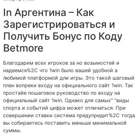
In Аргентина – Как
Зарегистрироваться и
Получить Бонус по Коду
Betmore
Благодарим всех игроков за но возымостей и
надеемся%2C что 1win было вашей удобной а
любимой платформой дли игры. Это такой шаговый
план вопреки входу на официального сайт 1win. Так
простайе пошаговое руководство по входу на
официальный сайт 1win. Однако для самых” “виды
спорта и событий цифра может отличаться. При
совершении ставки система предупредит%2C тогда
вы собираетесь поставить меньше минимальной
суммы.