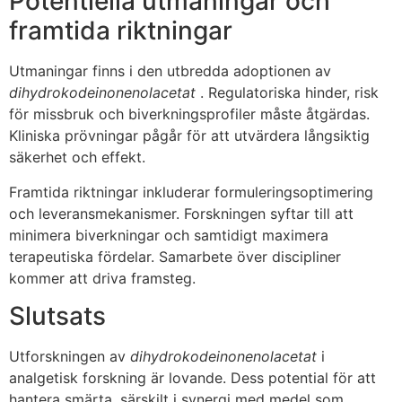
Potentiella utmaningar och
framtida riktningar
Utmaningar finns i den utbredda adoptionen av
dihydrokodeinonenolacetat
. Regulatoriska hinder, risk
för missbruk och biverkningsprofiler måste åtgärdas.
Kliniska prövningar pågår för att utvärdera långsiktig
säkerhet och effekt.
Framtida riktningar inkluderar formuleringsoptimering
och leveransmekanismer. Forskningen syftar till att
minimera biverkningar och samtidigt maximera
terapeutiska fördelar. Samarbete över discipliner
kommer att driva framsteg.
Slutsats
Utforskningen av
dihydrokodeinonenolacetat
i
analgetisk forskning är lovande. Dess potential för att
hantera smärta, särskilt i synergi med medel som