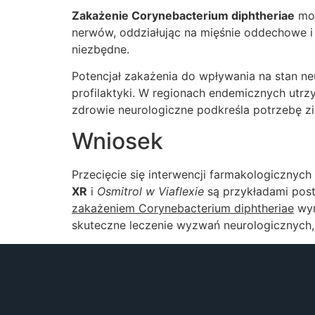
Zakażenie Corynebacterium diphtheriae
moż
nerwów, oddziałując na mięśnie oddechowe i 
niezbędne.
Potencjał zakażenia do wpływania na stan n
profilaktyki. W regionach endemicznych ut
zdrowie neurologiczne podkreśla potrzebę 
Wniosek
Przecięcie się interwencji farmakologicznyc
XR
i
Osmitrol w Viaflexie
są przykładami postę
zakażeniem Corynebacterium diphtheriae
wym
skuteczne leczenie wyzwań neurologicznych,