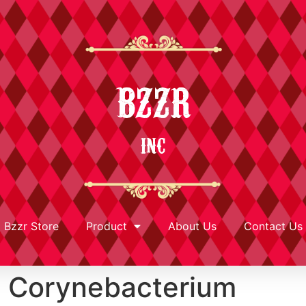
BZZR
INC
Bzzr Store
Product
About Us
Contact Us
ą Corynebacterium