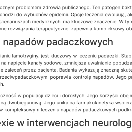
ycznym problemem zdrowia publicznego. Ten patogen bakte
odzi do wybuchów epidemii. Opcje leczenia ewoluują, al
 scenariuszach medycznych, ma kluczowe znaczenie. W tym
inne rozwiązania terapeutyczne, zapewnia kompleksowy ob
iu napadów padaczkowych
aniu lamotryginy, jest kluczowy w leczeniu padaczki. Stab
e na napięcie kanały sodowe, zmniejsza uwalnianie pobud
ie zaleceń przez pacjenta. Badania wykazują znaczną sku
przeciwpadaczkowymi poprawia kontrolę napadów. Jego pro
h.
zność w populacji dzieci i dorosłych. Jego korzyści obejmuj
wną dwubiegunową. Jego unikalna farmakokinetyka wspiera
li w kompleksowym leczeniu napadów padaczkowych podkreśl
exie w interwencjach neurolo