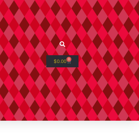
0
$
0.00