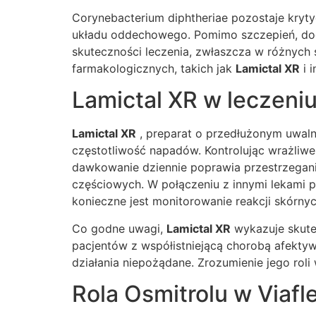
Corynebacterium diphtheriae pozostaje kryt
układu oddechowego. Pomimo szczepień, doch
skuteczności leczenia, zwłaszcza w różnych
farmakologicznych, takich jak
Lamictal XR
i 
Lamictal XR w leczen
Lamictal XR
, preparat o przedłużonym uwalni
częstotliwość napadów. Kontrolując wrażliw
dawkowanie dziennie poprawia przestrzegan
częściowych. W połączeniu z innymi lekami 
konieczne jest monitorowanie reakcji skórnyc
Co godne uwagi,
Lamictal XR
wykazuje skutec
pacjentów z współistniejącą chorobą afekty
działania niepożądane. Zrozumienie jego ro
Rola Osmitrolu w Viafl