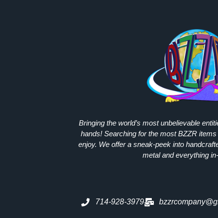
Bringing the world’s most unbelievable entit
hands! Searching for the most
BZZR
items 
enjoy. We offer a sneak-peek into handcraft
metal and everything in
714-928-3979
bzzrcompany@g