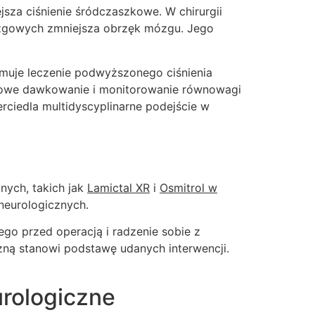
sza ciśnienie śródczaszkowe. W chirurgii
ózgowych zmniejsza obrzęk mózgu. Jego
jmuje leczenie podwyższonego ciśnienia
dłowe dawkowanie i monitorowanie równowagi
rciedla multidyscyplinarne podejście w
nych, takich jak
Lamictal XR
i
Osmitrol w
 neurologicznych.
ego przed operacją i radzenie sobie z
czną stanowi podstawę udanych interwencji.
rologiczne