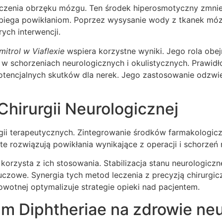
leczenia obrzęku mózgu. Ten środek hiperosmotyczny zmniej
obiega powikłaniom. Poprzez wysysanie wody z tkanek m
ych interwencji.
mitrol w Viaflexie
wspiera korzystne wyniki. Jego rola obe
w schorzeniach neurologicznych i okulistycznych. Prawi
potencjalnych skutków dla nerek. Jego zastosowanie odzwie
Chirurgii Neurologicznej
ii terapeutycznych. Zintegrowanie środków farmakologicz
te rozwiązują powikłania wynikające z operacji i schorzeń
orzysta z ich stosowania. Stabilizacja stanu neurologiczn
luczowe. Synergia tych metod leczenia z precyzją chirurgi
wotnej optymalizuje strategie opieki nad pacjentem.
m Diphtheriae na zdrowie neu