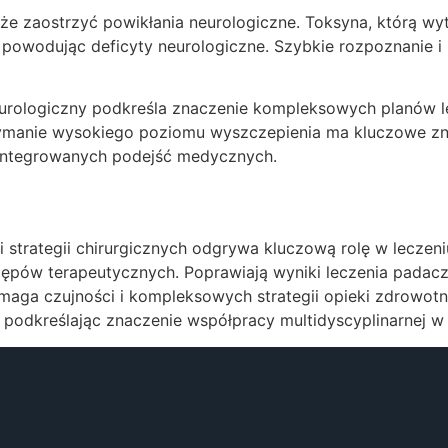
e zaostrzyć powikłania neurologiczne. Toksyna, którą w
powodując deficyty neurologiczne. Szybkie rozpoznanie i 
eurologiczny podkreśla znaczenie kompleksowych planów l
rzymanie wysokiego poziomu wyszczepienia ma kluczowe zn
zintegrowanych podejść medycznych.
h i strategii chirurgicznych odgrywa kluczową rolę w lecz
pów terapeutycznych. Poprawiają wyniki leczenia padaczki i
aga czujności i kompleksowych strategii opieki zdrowotn
 podkreślając znaczenie współpracy multidyscyplinarnej w